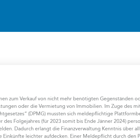
rmen zum Verkauf von nicht mehr benötigten Gegenständen ode
stungen oder die Vermietung von Immobilien. Im Zuge des mit
chtgesetzes“ (DPMG) mussten sich meldepflichtige Plattformbe
r des Folgejahres (für 2023 somit bis Ende Jänner 2024) pe
elden. Dadurch erlangt die Finanzverwaltung Kenntnis über al
te Einkünfte leichter aufdecken. Einer Meldepflicht durch den 