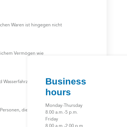
ichen Waren ist hingegen nicht
glichem Vermögen wie
Business
nd Wasserfahrzeuge, die der
hours
Monday-Thursday
 Personen, die über Plattformen
8.00 a.m.-5 p.m.
Friday
8.00 a.m.-2.00 p.m.