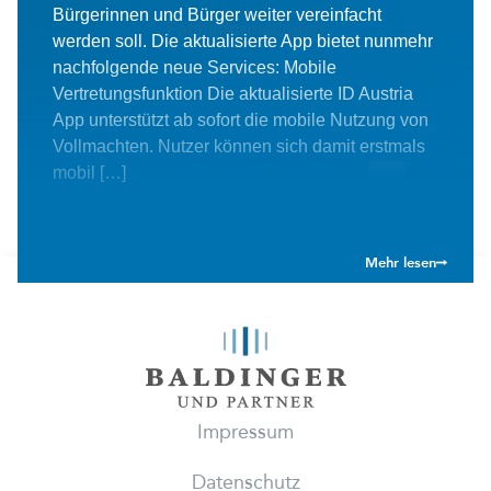
Bürgerinnen und Bürger weiter vereinfacht
Fachinformationen
werden soll. Die aktualisierte App bietet nunmehr
nachfolgende neue Services: Mobile
Kontakt
Vertretungsfunktion Die aktualisierte ID Austria
App unterstützt ab sofort die mobile Nutzung von
Vollmachten. Nutzer können sich damit erstmals
Besuchen Sie uns in den sozialen
mobil […]
Medien
Mehr lesen
Impressum
Datenschutz