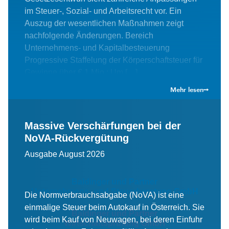
im Steuer-, Sozial- und Arbeitsrecht vor. Ein
Auszug der wesentlichen Maßnahmen zeigt
nachfolgende Änderungen. Bereich
Unternehmens- und Kapitalbesteuerung
Progressive Staffelung der Körperschaftsteuer für
Gewinne über € 1 Mio.: Um […]
Mehr lesen
Massive Verschärfungen bei der
NoVA-Rückvergütung
Ausgabe August 2026
Baldinger und Partner
Unternehmens- und Steuerberatung GmbH
Die Normverbrauchsabgabe (NoVA) ist eine
einmalige Steuer beim Autokauf in Österreich. Sie
Baldinger und Partner
wird beim Kauf von Neuwagen, bei deren Einfuhr
Wirtschaftsprüfung GmbH