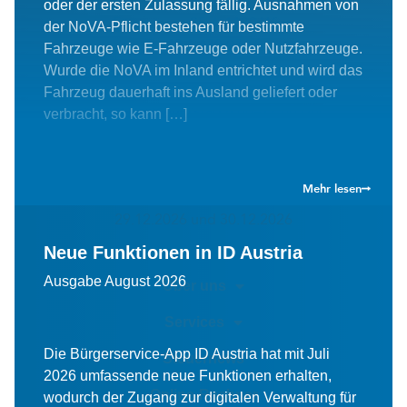
oder der ersten Zulassung fällig. Ausnahmen von
Ferrogasse 35
A-1180 Wien
der NoVA-Pflicht bestehen für bestimmte
T
+43 1 470 07 60
Fahrzeuge wie E-Fahrzeuge oder Nutzfahrzeuge.
office@bup.at
Wurde die NoVA im Inland entrichtet und wird das
Bürozeiten
Fahrzeug dauerhaft ins Ausland geliefert oder
Montag–Donnerstag
8.00–17.00 Uhr
verbracht, so kann […]
Freitag
8.00–14.00 Uhr
Betriebsurlaubstage
Mehr lesen
15.05.2026, 05.06.2026, 07.12.2026, 28.12.2026,
29.12.2026 und 30.12.2026
Neue Funktionen in ID Austria
Ausgabe August 2026
Über uns
Services
Die Bürgerservice-App ID Austria hat mit Juli
Steuernews
2026 umfassende neue Funktionen erhalten,
Online-Rechner
wodurch der Zugang zur digitalen Verwaltung für