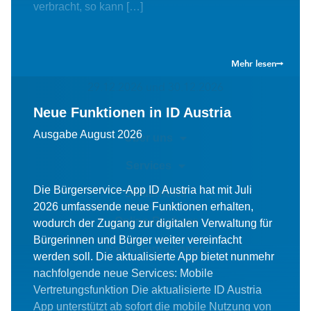
Montag–Donnerstag
8.00–17.00 Uhr
verbracht, so kann […]
Freitag
8.00–14.00 Uhr
Betriebsurlaubstage
Mehr lesen
15.05.2026, 05.06.2026, 07.12.2026, 28.12.2026,
29.12.2026 und 30.12.2026
Neue Funktionen in ID Austria
Ausgabe August 2026
Über uns
Services
Die Bürgerservice-App ID Austria hat mit Juli
Steuernews
2026 umfassende neue Funktionen erhalten,
Online-Rechner
wodurch der Zugang zur digitalen Verwaltung für
Bürgerinnen und Bürger weiter vereinfacht
Fachinformationen
werden soll. Die aktualisierte App bietet nunmehr
nachfolgende neue Services: Mobile
Kontakt
Vertretungsfunktion Die aktualisierte ID Austria
App unterstützt ab sofort die mobile Nutzung von