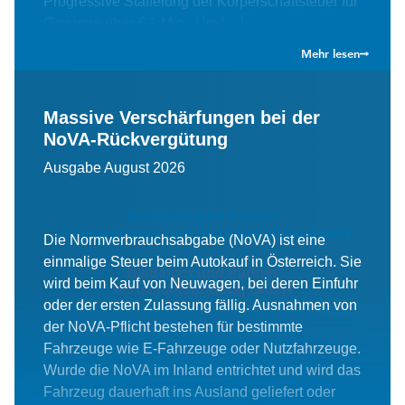
Progressive Staffelung der Körperschaftsteuer für
Gewinne über € 1 Mio.: Um […]
Mehr lesen
Massive Verschärfungen bei der
NoVA-Rückvergütung
Ausgabe August 2026
Baldinger und Partner
Unternehmens- und Steuerberatung GmbH
Die Normverbrauchsabgabe (NoVA) ist eine
einmalige Steuer beim Autokauf in Österreich. Sie
Baldinger und Partner
wird beim Kauf von Neuwagen, bei deren Einfuhr
Wirtschaftsprüfung GmbH
oder der ersten Zulassung fällig. Ausnahmen von
Ferrogasse 35
A-1180 Wien
der NoVA-Pflicht bestehen für bestimmte
T
+43 1 470 07 60
Fahrzeuge wie E-Fahrzeuge oder Nutzfahrzeuge.
office@bup.at
Wurde die NoVA im Inland entrichtet und wird das
Bürozeiten
Fahrzeug dauerhaft ins Ausland geliefert oder