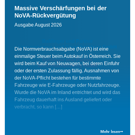
Massive Verschärfungen bei der
NoVA-Rückvergütung
Ausgabe August 2026
Baldinger und Partner
Unternehmens- und Steuerberatung GmbH
Die Normverbrauchsabgabe (NoVA) ist eine
einmalige Steuer beim Autokauf in Österreich. Sie
Baldinger und Partner
wird beim Kauf von Neuwagen, bei deren Einfuhr
Wirtschaftsprüfung GmbH
oder der ersten Zulassung fällig. Ausnahmen von
Ferrogasse 35
A-1180 Wien
der NoVA-Pflicht bestehen für bestimmte
T
+43 1 470 07 60
Fahrzeuge wie E-Fahrzeuge oder Nutzfahrzeuge.
office@bup.at
Wurde die NoVA im Inland entrichtet und wird das
Bürozeiten
Fahrzeug dauerhaft ins Ausland geliefert oder
Montag–Donnerstag
8.00–17.00 Uhr
verbracht, so kann […]
Freitag
8.00–14.00 Uhr
Betriebsurlaubstage
Mehr lesen
15.05.2026, 05.06.2026, 07.12.2026, 28.12.2026,