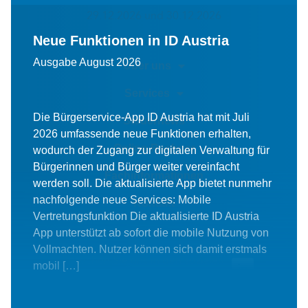
29.12.2026 und 30.12.2026
Neue Funktionen in ID Austria
Ausgabe August 2026
Über uns
Services
Die Bürgerservice-App ID Austria hat mit Juli
Steuernews
2026 umfassende neue Funktionen erhalten,
Online-Rechner
wodurch der Zugang zur digitalen Verwaltung für
Bürgerinnen und Bürger weiter vereinfacht
Fachinformationen
werden soll. Die aktualisierte App bietet nunmehr
nachfolgende neue Services: Mobile
Kontakt
Vertretungsfunktion Die aktualisierte ID Austria
App unterstützt ab sofort die mobile Nutzung von
Vollmachten. Nutzer können sich damit erstmals
Besuchen Sie uns in den sozialen
mobil […]
Medien