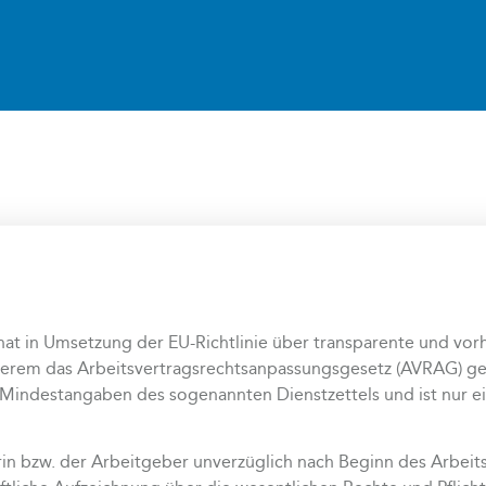
hat in Umsetzung der EU-Richtlinie über transparente und vo
erem das Arbeitsvertragsrechtsanpassungsgesetz (AVRAG) geä
 Mindestangaben des sogenannten Dienstzettels und ist nur e
n bzw. der Arbeitgeber unverzüglich nach Beginn des Arbeits