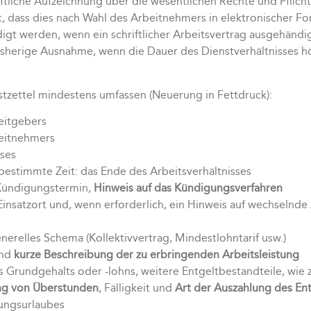
ftliche Aufzeichnung über die wesentlichen Rechte und Pflich
st, dass dies nach Wahl des Arbeitnehmers in elektronischer F
igt werden, wenn ein schriftlicher Arbeitsvertrag ausgehändi
bisherige Ausnahme, wenn die Dauer des Dienstverhältnisses h
zettel mindestens umfassen (Neuerung in Fettdruck):
eitgebers
eitnehmers
sses
 bestimmte Zeit: das Ende des Arbeitsverhältnisses
 Kündigungstermin,
Hinweis auf das Kündigungsverfahren
insatzort und, wenn erforderlich, ein Hinweis auf wechselnde 
generelles Schema (Kollektivvertrag, Mindestlohntarif usw.)
und
kurze Beschreibung der zu erbringenden Arbeitsleistung
Grundgehalts oder -lohns, weitere Entgeltbestandteile, wie 
ng von Überstunden
, Fälligkeit und
Art der Auszahlung des Ent
lungsurlaubes