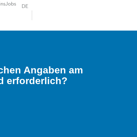
ins
Jobs
DE
ichen Angaben am
d erforderlich?