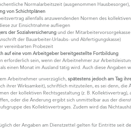
wöchentliche Normalarbeitszeit (ausgenommen Hausbesorger),
ng von Schichtplänen
eitsvertrag allenfalls anzuwendenden Normen des kollektiven
diese zur Einsichtnahme aufliegen
ers der Sozialversicherung
und der Mitarbeitervorsorgekasse
schrift der Bauarbeiter-Urlaubs- und Abfertigungskasse)
r vereinbarten Probezeit
 auf eine vom Arbeitgeber bereitgestellte Fortbildung
n erforderlich sein, wenn der Arbeitnehmer zur Arbeitsleist
r als einen Monat im Ausland tätig wird. Auch diese Angaben w
em Arbeitnehmer unverzüglich,
spätestens jedoch am Tag ih
 ihrer Wirksamkeit), schriftlich mitzuteilen, es sei denn, die
 der kollektiven Rechtsgestaltung (z. B. Kollektivvertrag), 
fen, oder die Änderung ergibt sich unmittelbar aus der dien
fsgruppe des Kollektivvertrages. Zudem wird das Nichtaushä
lich der Angaben am Dienstzettel gelten für Eintritte seit d