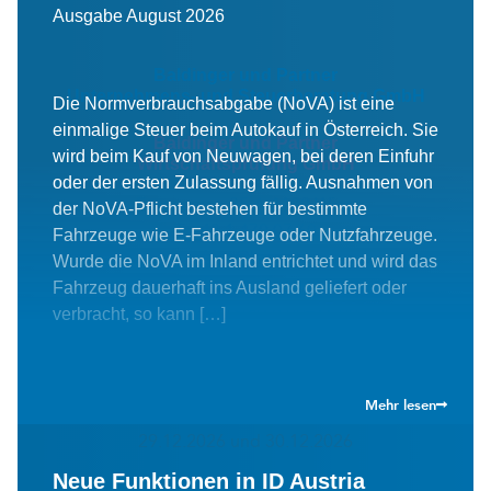
Ausgabe August 2026
Baldinger und Partner
Unternehmens- und Steuerberatung GmbH
Die Normverbrauchsabgabe (NoVA) ist eine
einmalige Steuer beim Autokauf in Österreich. Sie
Baldinger und Partner
wird beim Kauf von Neuwagen, bei deren Einfuhr
Wirtschaftsprüfung GmbH
oder der ersten Zulassung fällig. Ausnahmen von
Ferrogasse 35
A-1180 Wien
der NoVA-Pflicht bestehen für bestimmte
T
+43 1 470 07 60
Fahrzeuge wie E-Fahrzeuge oder Nutzfahrzeuge.
office@bup.at
Wurde die NoVA im Inland entrichtet und wird das
Bürozeiten
Fahrzeug dauerhaft ins Ausland geliefert oder
Montag–Donnerstag
8.00–17.00 Uhr
verbracht, so kann […]
Freitag
8.00–14.00 Uhr
Betriebsurlaubstage
Mehr lesen
15.05.2026, 05.06.2026, 07.12.2026, 28.12.2026,
29.12.2026 und 30.12.2026
Neue Funktionen in ID Austria