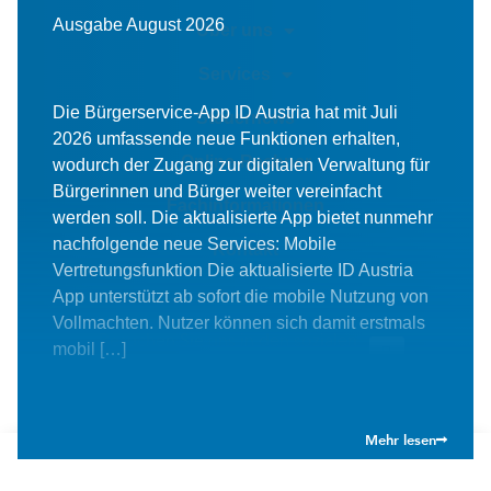
Ausgabe August 2026
Über uns
Services
Die Bürgerservice-App ID Austria hat mit Juli
Steuernews
2026 umfassende neue Funktionen erhalten,
Online-Rechner
wodurch der Zugang zur digitalen Verwaltung für
Bürgerinnen und Bürger weiter vereinfacht
Fachinformationen
werden soll. Die aktualisierte App bietet nunmehr
nachfolgende neue Services: Mobile
Kontakt
Vertretungsfunktion Die aktualisierte ID Austria
App unterstützt ab sofort die mobile Nutzung von
Vollmachten. Nutzer können sich damit erstmals
Besuchen Sie uns in den sozialen
mobil […]
Medien
Mehr lesen